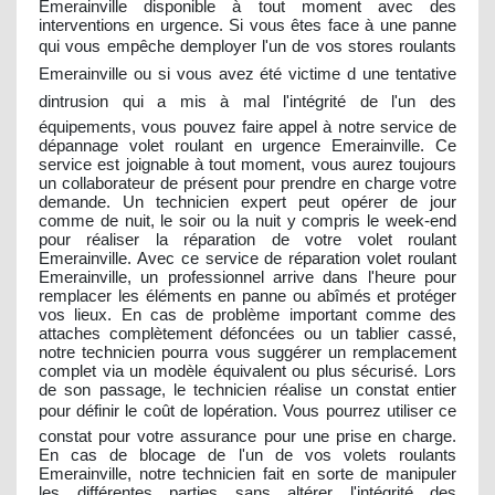
Emerainville disponible à tout moment avec des
interventions en urgence. Si vous êtes face à une panne
qui vous empêche demployer l'un de vos stores roulants
Emerainville ou si vous avez été victime d une tentative
dintrusion qui a mis à mal l'intégrité de l'un des
équipements, vous pouvez faire appel à notre service de
dépannage volet roulant en urgence Emerainville. Ce
service est joignable à tout moment, vous aurez toujours
un collaborateur de présent pour prendre en charge votre
demande. Un technicien expert peut opérer de jour
comme de nuit, le soir ou la nuit y compris le week-end
pour réaliser la réparation de votre volet roulant
Emerainville. Avec ce service de réparation volet roulant
Emerainville, un professionnel arrive dans l'heure pour
remplacer les éléments en panne ou abîmés et protéger
vos lieux. En cas de problème important comme des
attaches complètement défoncées ou un tablier cassé,
notre technicien pourra vous suggérer un remplacement
complet via un modèle équivalent ou plus sécurisé. Lors
de son passage, le technicien réalise un constat entier
pour définir le coût de lopération. Vous pourrez utiliser ce
constat pour votre assurance pour une prise en charge.
En cas de blocage de l'un de vos volets roulants
Emerainville, notre technicien fait en sorte de manipuler
les différentes parties sans altérer l'intégrité des