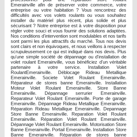
Emerainville afin de préserver votre commerce, votre
entreprise ou votre habitation ? Vous rencontrez des
difficultés avec vos volets roulants ou vous souhaitez
installer du matériel plus récent, plus solide et plus
sécurisant ? Notre entreprise est à votre disposition pour
régler votre souci et vous fournir des solutions adaptées.
Nos conditions d'intervention sont modulables et nos tarifs
sont parmi les plus attractifs du marché. Tous nos devis
sont clairs et non équivoques, et nous veillons à respecter
scrupuleusement ce qui est indiqué dans nos devis. Plus
qu'une simple société de dépannage ou d'installation de
volet roulant Emerainville, vous bénéficiez d'un véritable
partenaire à votre service. Installation Volet
RoulantEmerainville. Déblocage Rideau Metallique
Emerainville. Societe Volet Roulant Emerainville.
Réparateur de stores banne Emerainville. Installation
Moteur Volet Roulant Emerainville. Store Banne
Emerainville. Dépannage serrurier Emerainville.
Reparateur Volet Roulant Emerainville. Porte de garage
Emerainville. Dépannage Rideau Metallique Emerainville.
Réparation Rideau Metallique Emerainville. Depannage
Store Banne Emerainville. Reparation Volet Roulant
Emerainville. Réparation Volet Roulant Emerainville.
Dépannage Volet Roulant Emerainville. Motorisation Store
Banne Emerainville. Portail Emerainville. Installation Store
Banne Emerainville. Réparation de stores banne