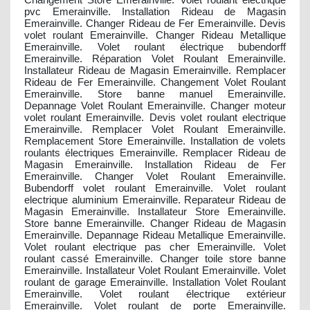
pvc Emerainville. Installation Rideau de Magasin
Emerainville. Changer Rideau de Fer Emerainville. Devis
volet roulant Emerainville. Changer Rideau Metallique
Emerainville. Volet roulant électrique bubendorff
Emerainville. Réparation Volet Roulant Emerainville.
Installateur Rideau de Magasin Emerainville. Remplacer
Rideau de Fer Emerainville. Changement Volet Roulant
Emerainville. Store banne manuel Emerainville.
Depannage Volet Roulant Emerainville. Changer moteur
volet roulant Emerainville. Devis volet roulant electrique
Emerainville. Remplacer Volet Roulant Emerainville.
Remplacement Store Emerainville. Installation de volets
roulants électriques Emerainville. Remplacer Rideau de
Magasin Emerainville. Installation Rideau de Fer
Emerainville. Changer Volet Roulant Emerainville.
Bubendorff volet roulant Emerainville. Volet roulant
electrique aluminium Emerainville. Reparateur Rideau de
Magasin Emerainville. Installateur Store Emerainville.
Store banne Emerainville. Changer Rideau de Magasin
Emerainville. Depannage Rideau Metallique Emerainville.
Volet roulant electrique pas cher Emerainville. Volet
roulant cassé Emerainville. Changer toile store banne
Emerainville. Installateur Volet Roulant Emerainville. Volet
roulant de garage Emerainville. Installation Volet Roulant
Emerainville. Volet roulant électrique extérieur
Emerainville. Volet roulant de porte Emerainville.