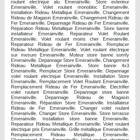
roulant electrique alu Emerainville. Store exterieur
Emerainville. Volet roulant monobloc Emerainville.
Installation Rideau Metallique Emerainville. Changement
Rideau de Magasin Emerainville. Changement Rideau de
Fer Emerainville. Depannage Rideau de Fer Emerainville.
Réparation Rideau Metallique Emerainville. Store banne
installateur Emerainville. Reparateur Volet Roulant
Emerainville. Volet roulant moins cher Emerainville.
Reparateur Rideau de Fer Emerainville. Remplacer
Rideau Metallique Emerainville. Volet roulant électrique
sur mesure Emerainville. Moteur store banne somfy
Emerainville. Depannage Store Emerainville. Changement
Rideau Metallique Emerainville. Store banne 4x3
Emerainville. Remplacer Store Emerainville. Depannage
volet roulant electrique Emerainville. Installation Store
Emerainville. Remplacement Volet Roulant Emerainville.
Remplacement Rideau de Fer Emerainville. Electrifier
volet roulant Emerainville. Depannage store banne
Emerainville. Depannage Rideau de Magasin
Emerainville. Réparation Store Emerainville. Installateur
Rideau de Fer Emerainville. Changer volet roulant
Emerainville. Changer Store Emerainville. Store terrasse
Emerainville. Installation store banne Emerainville.
Reparateur Rideau Metallique Emerainville. Volet roulant
électrique prix Emerainville. Grille métallique Emerainville.
Remplacement Rideau Metallique Emerainville.
Changement Store Emerainville. Volet roulant electrique