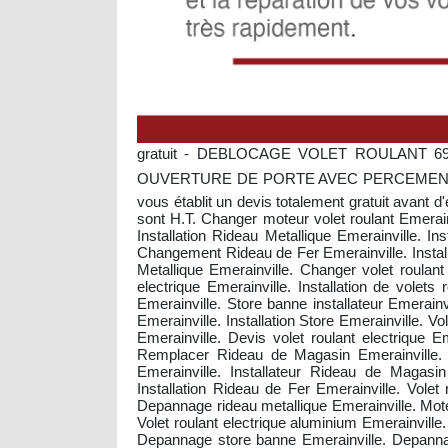
gratuit - DEBLOCAGE VOLET ROULANT 69
OUVERTURE DE PORTE AVEC PERCEMENT 150,0
vous établit un devis totalement gratuit avant d'
sont H.T. Changer moteur volet roulant Emerainv
Installation Rideau Metallique Emerainville. I
Changement Rideau de Fer Emerainville. Installa
Metallique Emerainville. Changer volet roulan
electrique Emerainville. Installation de volet
Emerainville. Store banne installateur Emerai
Emerainville. Installation Store Emerainville.
Emerainville. Devis volet roulant electrique E
Remplacer Rideau de Magasin Emerainville. I
Emerainville. Installateur Rideau de Magasi
Installation Rideau de Fer Emerainville. Volet
Depannage rideau metallique Emerainville. Mote
Volet roulant electrique aluminium Emerainville
Depannage store banne Emerainville. Depannag