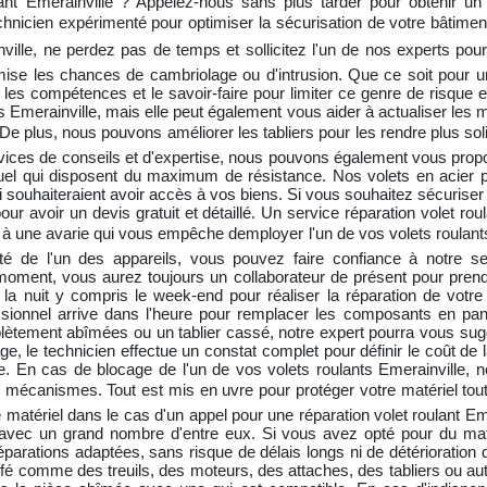
ulant Emerainville ? Appelez-nous sans plus tarder pour obtenir 
technicien expérimenté pour optimiser la sécurisation de votre bâtime
nville, ne perdez pas de temps et sollicitez l'un de nos experts pour
mise les chances de cambriolage ou d'intrusion. Que ce soit pour un
es compétences et le savoir-faire pour limiter ce genre de risque et 
s Emerainville, mais elle peut également vous aider à actualiser le
e plus, nous pouvons améliorer les tabliers pour les rendre plus solide
ervices de conseils et d'expertise, nous pouvons également vous prop
nuel qui disposent du maximum de résistance. Nos volets en acier 
qui souhaiteraient avoir accès à vos biens. Si vous souhaitez sécurise
pour avoir un devis gratuit et détaillé. Un service réparation volet r
 à une avarie qui vous empêche demployer l'un de vos volets roulants
rité de l'un des appareils, vous pouvez faire confiance à notre 
 moment, vous aurez toujours un collaborateur de présent pour pren
la nuit y compris le week-end pour réaliser la réparation de votre
fessionnel arrive dans l'heure pour remplacer les composants en pa
tement abîmées ou un tablier cassé, notre expert pourra vous sug
e, le technicien effectue un constat complet pour définir le coût de
 En cas de blocage de l'un de vos volets roulants Emerainville, no
des mécanismes. Tout est mis en uvre pour protéger votre matériel tou
 matériel dans le cas d'un appel pour une réparation volet roulant Eme
vec un grand nombre d'entre eux. Si vous avez opté pour du maté
éparations adaptées, sans risque de délais longs ni de détérioration 
offé comme des treuils, des moteurs, des attaches, des tabliers ou autr