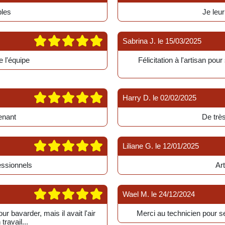
les
Je leu
Sabrina J.
le
15/03/2025
e l'équipe
Félicitation à l'artisan po
Harry D.
le
02/02/2025
enant
De très
Liliane G.
le
12/01/2025
essionnels
Ar
Wael M.
le
24/12/2024
r bavarder, mais il avait l'air
Merci au technicien pour se
travail...