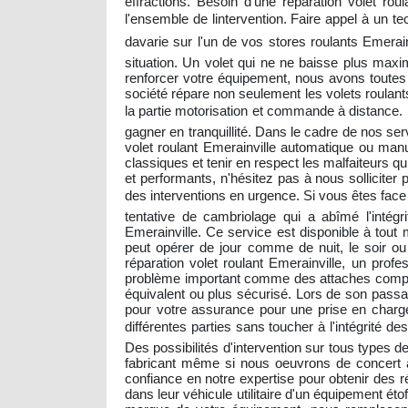
effractions. Besoin d'une réparation volet ro
l'ensemble de lintervention. Faire appel à un 
davarie sur l'un de vos stores roulants Emerai
situation. Un volet qui ne ne baisse plus maxi
renforcer votre équipement, nous avons toutes l
société répare non seulement les volets roulant
la partie motorisation et commande à distance. D
gagner en tranquillité. Dans le cadre de nos s
volet roulant Emerainville automatique ou ma
classiques et tenir en respect les malfaiteurs 
et performants, n'hésitez pas à nous solliciter 
des interventions en urgence. Si vous êtes face
tentative de cambriolage qui a abîmé l'intég
Emerainville. Ce service est disponible à tout
peut opérer de jour comme de nuit, le soir ou 
réparation volet roulant Emerainville, un pro
problème important comme des attaches complè
équivalent ou plus sécurisé. Lors de son passag
pour votre assurance pour une prise en charge.
différentes parties sans toucher à l'intégrité 
Des possibilités d'intervention sur tous types de
fabricant même si nous oeuvrons de concert a
confiance en notre expertise pour obtenir des r
dans leur véhicule utilitaire d'un équipement ét