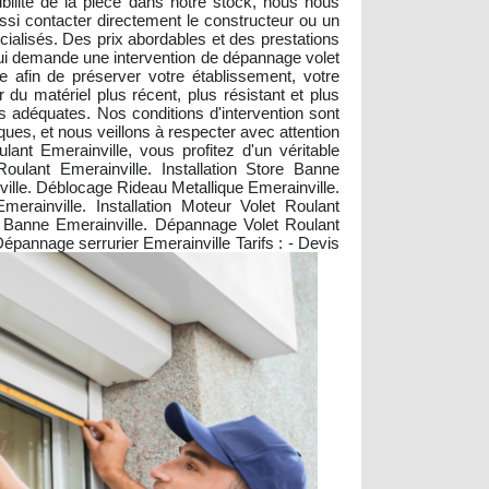
ilité de la pièce dans notre stock, nous nous
si contacter directement le constructeur ou un
ialisés. Des prix abordables et des prestations
 qui demande une intervention de dépannage volet
le afin de préserver votre établissement, votre
du matériel plus récent, plus résistant et plus
ns adéquates. Nos conditions d'intervention sont
ues, et nous veillons à respecter avec attention
ant Emerainville, vous profitez d'un véritable
oulant Emerainville. Installation Store Banne
ville. Déblocage Rideau Metallique Emerainville.
erainville. Installation Moteur Volet Roulant
re Banne Emerainville. Dépannage Volet Roulant
 Dépannage serrurier Emerainville
Tarifs : - Devis