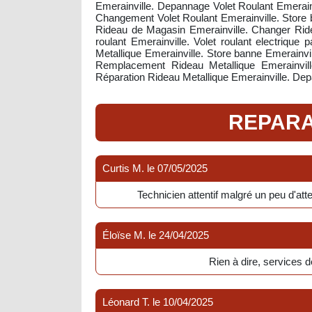
Emerainville. Depannage Volet Roulant Emerainvi
Changement Volet Roulant Emerainville. Store b
Rideau de Magasin Emerainville. Changer Rideau
roulant Emerainville. Volet roulant electrique
Metallique Emerainville. Store banne Emerainvil
Remplacement Rideau Metallique Emerainville.
Réparation Rideau Metallique Emerainville. Dep
REPARA
Curtis M.
le
07/05/2025
Technicien attentif malgré un peu d'att
Éloïse M.
le
24/04/2025
Rien à dire, services d
Léonard T.
le
10/04/2025