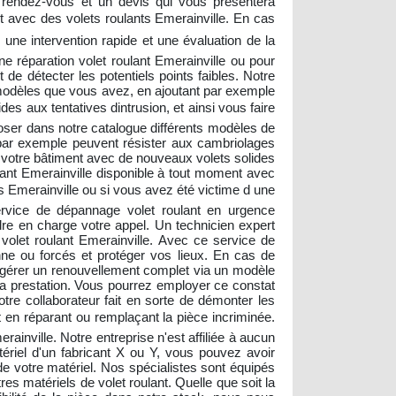
un rendez-vous et un devis qui vous présentera
nt avec des volets roulants Emerainville. En cas
 une intervention rapide et une évaluation de la
e réparation volet roulant Emerainville ou pour
de détecter les potentiels points faibles. Notre
s modèles que vous avez, en ajoutant par exemple
s aux tentatives dintrusion, et ainsi vous faire
oser dans notre catalogue différents modèles de
par exemple peuvent résister aux cambriolages
r votre bâtiment avec de nouveaux volets solides
oulant Emerainville disponible à tout moment avec
 Emerainville ou si vous avez été victime d une
service de dépannage volet roulant en urgence
dre en charge votre appel. Un technicien expert
 volet roulant Emerainville. Avec ce service de
nne ou forcés et protéger vos lieux. En cas de
gérer un renouvellement complet via un modèle
 la prestation. Vous pourrez employer ce constat
tre collaborateur fait en sorte de démonter les
t en réparant ou remplaçant la pièce incriminée.
rainville. Notre entreprise n'est affiliée à aucun
riel d'un fabricant X ou Y, vous pouvez avoir
de votre matériel. Nos spécialistes sont équipés
es matériels de volet roulant. Quelle que soit la