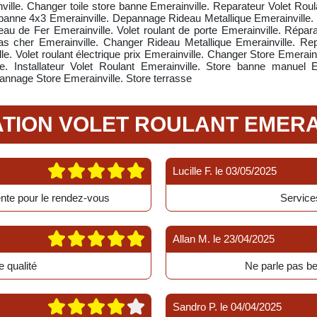
lle. Changer toile store banne Emerainville. Reparateur Volet Roulan
anne 4x3 Emerainville. Depannage Rideau Metallique Emerainville. Vo
 de Fer Emerainville. Volet roulant de porte Emerainville. Réparatio
 pas cher Emerainville. Changer Rideau Metallique Emerainville. Rep
le. Volet roulant électrique prix Emerainville. Changer Store Emera
 Installateur Volet Roulant Emerainville. Store banne manuel Em
annage Store Emerainville. Store terrasse
TION VOLET ROULANT EMERA
Lucille F.
le
03/05/2025
ente pour le rendez-vous
Services
Allan M.
le
23/04/2025
e qualité
Ne parle pas b
Sandro P.
le
04/04/2025