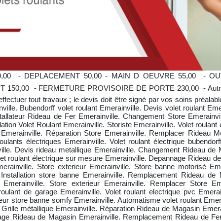
,00  - DEPLACEMENT 50,00 - MAIN D OEUVRE 55,00  - 
0  - FERMETURE PROVISOIRE DE PORTE 230,00  - Autres tari
effectuer tout travaux ; le devis doit être signé par vos soins préala
ille. Bubendorff volet roulant Emerainville. Devis volet roulant Emer
nstallateur Rideau de Fer Emerainville. Changement Store Emerainvi
tion Volet Roulant Emerainville. Storiste Emerainville. Volet roulan
t Emerainville. Réparation Store Emerainville. Remplacer Rideau Me
s roulants électriques Emerainville. Volet roulant électrique bubend
nville. Devis rideau metallique Emerainville. Changement Rideau de
 Volet roulant électrique sur mesure Emerainville. Depannage Rideau 
merainville. Store exterieur Emerainville. Store banne motorisé Em
nstallation store banne Emerainville. Remplacement Rideau de M
n Emerainville. Store exterieur Emerainville. Remplacer Store Em
 roulant de garage Emerainville. Volet roulant electrique pvc Emer
ur store banne somfy Emerainville. Automatisme volet roulant Emera
. Grille métallique Emerainville. Réparation Rideau de Magasin Emer
e Rideau de Magasin Emerainville. Remplacement Rideau de Fer Eme