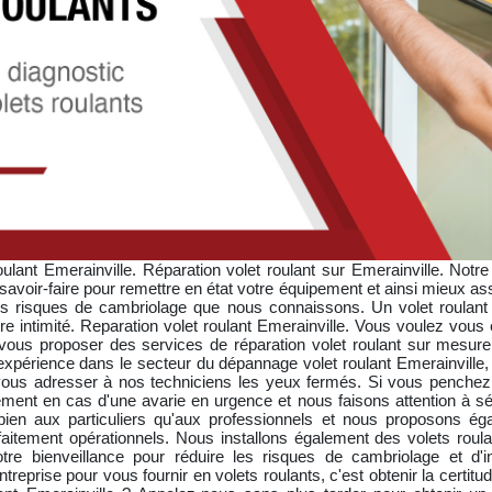
lant Emerainville. Réparation volet roulant sur Emerainville. Notre
avoir-faire pour remettre en état votre équipement et ainsi mieux ass
 risques de cambriolage que nous connaissons. Un volet roulant dys
tre intimité. Reparation volet roulant Emerainville. Vous voulez vous
 vous proposer des services de réparation volet roulant sur mesu
périence dans le secteur du dépannage volet roulant Emerainville, de
 vous adresser à nos techniciens les yeux fermés. Si vous penchez p
ment en cas d'une avarie en urgence et nous faisons attention à séc
 bien aux particuliers qu'aux professionnels et nous proposons ég
itement opérationnels. Nous installons également des volets roul
re bienveillance pour réduire les risques de cambriolage et d'in
reprise pour vous fournir en volets roulants, c'est obtenir la certit