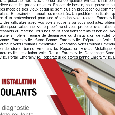
la pièce abîmée avec une qui est compatible. En cas d'indisponib
èce dans les prochains jours. En cas de besoin, nous pouvons aus
des modèles très vieux et qui ne sont plus en production ou commerc
 roulants Emerainville manuels ou motorisés. Un problème particulier
ion d'un professionnel pour une réparation volet roulant Emerainvil
 des difficultés avec vos volets roulants ou vous souhaitez obtenir 
sition pour solutionner votre problème et vous proposer des solutio
téressants du marché. Tous nos devis sont transparents et non équivoq
une simple entreprise de dépannage ou d'installation de volet roul
anne Emerainville. Store Banne Emerainville. Réparation Volet R
arateur Volet Roulant Emerainville. Reparation Volet Roulant Emerain
on de stores banne Emerainville. Réparation Rideau Metallique Em
rainville. Installation Volet RoulantEmerainville. Depannage Sto
ille. Portail Emerainville. Réparateur de stores banne Emerainville.